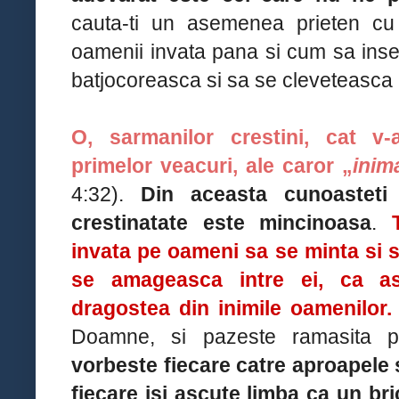
cauta-ti un asemenea prieten cu
oamenii invata pana si cum sa in
batjocoreasca si sa se cleveteasca u
O, sarmanilor crestini, cat v-a
primelor veacuri, ale caror „
inim
4:32).
Din aceasta cunoasteti
crestinatate este mincinoasa
.
invata pe oameni sa se minta si sa
se amageasca intre ei, ca as
dragostea din inimile oamenilor.
Doamne, si pazeste ramasita p
vorbeste fiecare catre aproapele s
fiecare isi ascute limba ca un bric