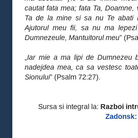
cautat fata mea; fata Ta, Doamne, vo
Ta de la mine si sa nu Te abati 
Ajutorul meu fii, sa nu ma lepez
Dumnezeule, Mantuitorul meu
” (Ps
„
Iar mie a ma lipi de Dumnezeu 
nadejdea mea, ca sa vestesc toate l
Sionului
” (Psalm 72:27).
Sursa si integral la:
Razboi intr
Zadonsk: