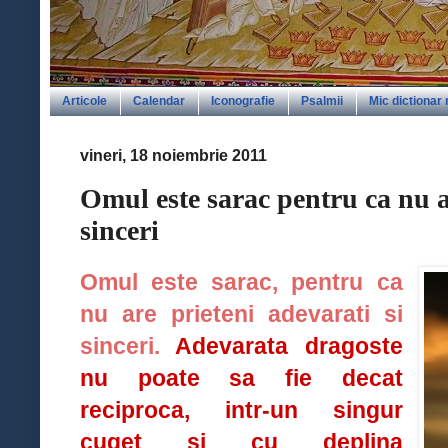
Articole
Calendar
Iconografie
Psalmii
Mic dictionar
vineri, 18 noiembrie 2011
Omul este sarac pentru ca nu ar
sinceri
Omul este sarac, pentru ca
nu are prieteni adevarati si
sinceri.
Adevarata dragoste
nu poate sa fie decat
reciproca, intr-un singur
cuget si cu deplina