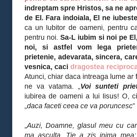
indreptam spre Hristos, sa ne apro
de El. Fara indoiala, El ne iubeste
ca un Iubitor de oameni, pentru ca
pentru noi.
Sa-L iubim si noi pe El
noi, si astfel vom lega priete
prietenie, adevarata, sincera, care
vesnica, caci
dragostea reciproca
Atunci, chiar daca intreaga lume ar f
ne va vatama. „
Voi sunteti prie
iubirea de oameni a lui Iisus! O, c
„
daca faceti ceea ce va poruncesc
”
„
Auzi, Doamne, glasul meu cu care
ma asculta. Ţie a zis inima mea