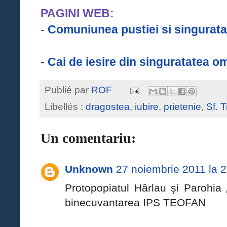
PAGINI WEB:
-
Comuniunea pustiei si singurata
-
Cai de iesire din singuratatea 
Publié par
ROF
Libellés :
dragostea
,
iubire
,
prietenie
,
Sf. 
Un comentariu:
Unknown
27 noiembrie 2011 la 
Protopopiatul Hârlau şi Parohia „
binecuvantarea IPS TEOFAN