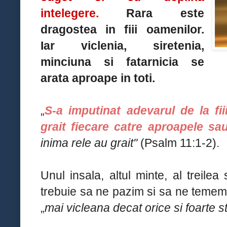
intelegere.
Rara este
dragostea in fiii oamenilor.
Iar viclenia, siretenia,
minciuna si fatarnicia se
arata aproape in toti.
„
S-a imputinat adevarul de la fii
grait fiecare catre aproapele sau
inima rele au grait"
(Psalm 11:1-2).
Unul insala, altul minte, al treilea 
trebuie sa ne pazim si sa ne temem 
„
mai vicleana decat orice si foarte st