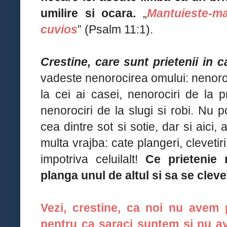
umilire si ocara.
„
Mantuieste-ma
cuvios
” (Psalm 11:1).
Crestine, care sunt prietenii in 
vadeste nenorocirea omului: nenoroci
la cei ai casei, nenorociri de la pr
nenorociri de la slugi si robi. Nu 
cea dintre sot si sotie, dar si aic
multa vrajba: cate plangeri, clevetiri
impotriva celuilalt!
Ce prietenie
planga unul de altul si sa se clev
Vezi, crestine, ca noi nu avem p
pentru ca saraci suntem si nu a